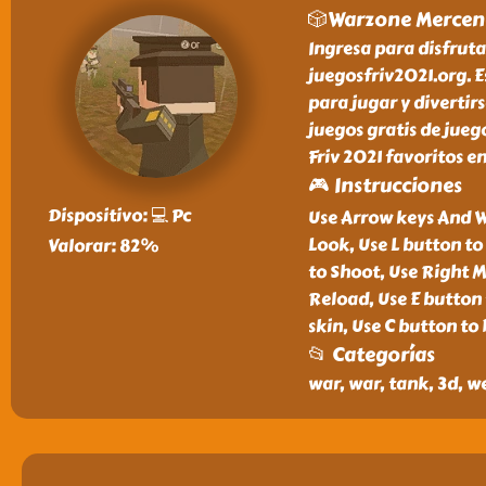
🎲Warzone Mercen
Ingresa para disfruta
juegosfriv2021.org. E
para jugar y divertir
juegos gratis de jueg
Friv 2021 favoritos en
🎮 Instrucciones
Dispositivo: 💻 Pc
Use Arrow keys And 
Look, Use L button t
Valorar: 82%
to Shoot, Use Right 
Reload, Use E button 
skin, Use C button to 
📂 Categorías
war, war, tank, 3d, w