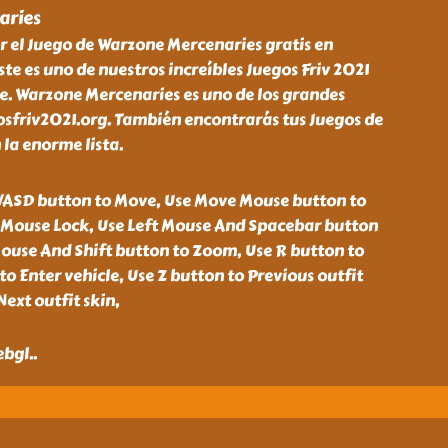
aries
r el Juego de Warzone Mercenaries gratis en
ste es uno de nuestros increíbles Juegos Friv 2021
se. Warzone Mercenaries es uno de los grandes
osfriv2021.org. También encontrarás tus Juegos de
 la enorme lista.
WASD button to Move, Use Move Mouse button to
o Mouse Lock, Use Left Mouse And Spacebar button
Mouse And Shift button to Zoom, Use R button to
to Enter vehicle, Use Z button to Previous outfit
Next outfit skin,
ebgl
..