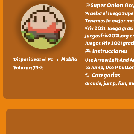
🎯Super Onion Bo
Prueba el Juego Super
Tenemos la mejor mane
Friv 2021. Juega grat
juegosfriv2021.org e
Juegos Friv 2021 grati
🎮 Instrucciones
Dispositivo: 💻 Pc 📱 Mobile
Use Arrow Left And Ar
to Jump, Use P butto
Valorar: 79%
📂 Categorías
arcade, jump, fun, m