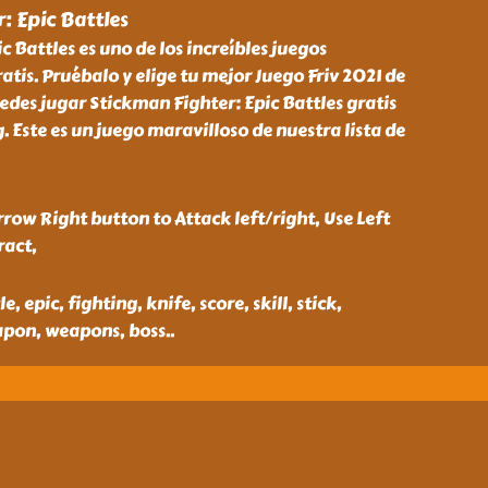
: Epic Battles
c Battles es uno de los increíbles juegos
atis. Pruébalo y elige tu mejor Juego Friv 2021 de
uedes jugar Stickman Fighter: Epic Battles gratis
. Este es un juego maravilloso de nuestra lista de
row Right button to Attack left/right, Use Left
ract,
e, epic, fighting, knife, score, skill, stick,
apon, weapons, boss
..