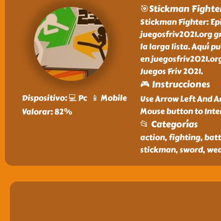
🎯Stickman Fighter
Stickman Fighter: Epi
juegosfriv2021.org gr
la larga lista. Aquí p
en juegosfriv2021.org
Juegos Friv 2021.
🎮 Instrucciones
Dispositivo: 💻 Pc 📱 Mobile
Use Arrow Left And Ar
Mouse button to Inte
Valorar: 82%
📂 Categorías
action, fighting, battl
stickman, sword, we