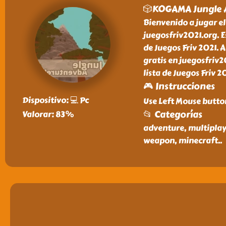
🎲KOGAMA Jungle 
Bienvenido a jugar e
juegosfriv2021.org. E
de Juegos Friv 2021.
gratis en juegosfriv2
lista de Juegos Friv 2
🎮 Instrucciones
Dispositivo: 💻 Pc
Use Left Mouse butto
📂 Categorías
Valorar: 83%
adventure, multiplaye
weapon, minecraft
..