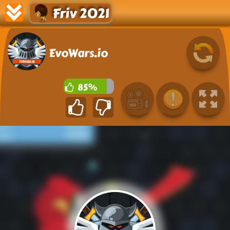
Friv 2021
EvoWars.io
85%