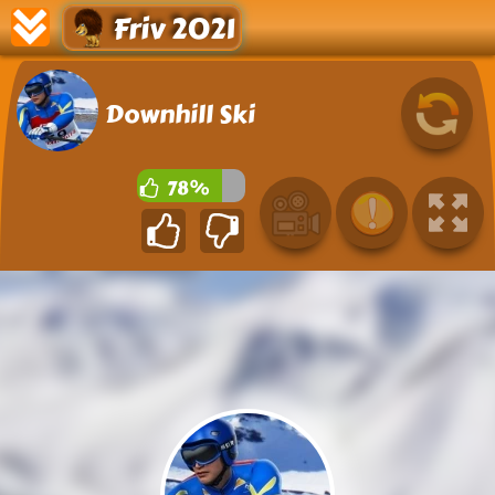
Friv 2021
Downhill Ski
78%