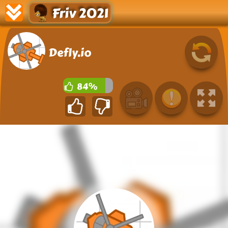
Friv 2021
Defly.io
84%