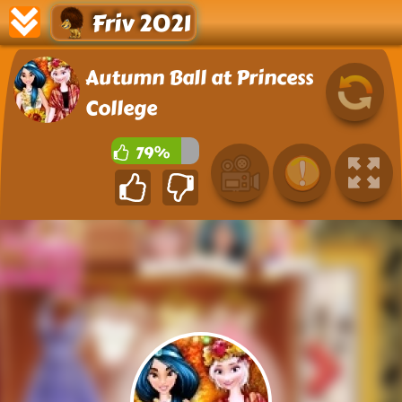
Friv 2021
Autumn Ball at Princess
College
79%